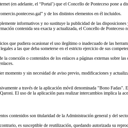
nternet (en adelante, el “Portal’) que el Concello de Ponteceso pone a dis
omercio.ponteceso.gal” y de los distintos elementos en él incluidos.
implemente informativos y no sustituye la publicidad de las disposicione
rmación contenida sea exacta y actualizada, el Concello de Ponteceso no 
cios que pudiera ocasionar el uso ilegítimo o inadecuado de las herram
 legales a las que deba someterse en el estricto ejercicio de sus compete
la conexión o contenidos de los enlaces a páginas externas sobre las qu
enlaces.
uier momento y sin necesidad de aviso previo, modificaciones y actualiz
sivamente a través de la aplicación móvil denominada "Bono Fadas". Esta
Qaroni. El uso de la aplicación para realizar intercambios implica la ac
entos contenidos son titularidad de la Administración general y del sect
contrario, es susceptible de reutilización, quedando autorizada su repro